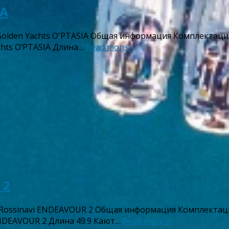
IA
Golden Yachts O'PTASIA Общая информация Комплектаци
achts O’PTASIA Длина…
Read more »
 2
сRossinavi ENDEAVOUR 2 Общая информация Комплектац
 ENDEAVOUR 2 Длина 49.9 Кают…
Read more »