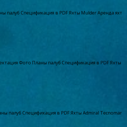
ы палуб Спецификация в PDF Яхты Mulder Аренда яхт
ектация Фото Планы палуб Спецификация в PDF Яхты
ны палуб Спецификация в PDF Яхты Admiral Tecnomar