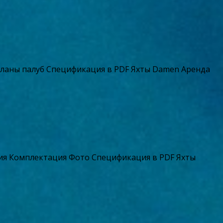
аны палуб Спецификация в PDF Яхты Damen Аренда
ция Комплектация Фото Спецификация в PDF Яхты