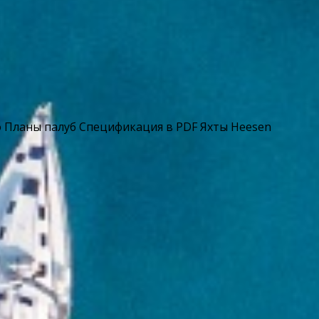
 Планы палуб Спецификация в PDF Яхты Heesen