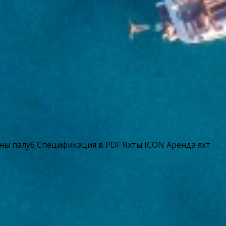
ы палуб Спецификация в PDF Яхты ICON Аренда яхт