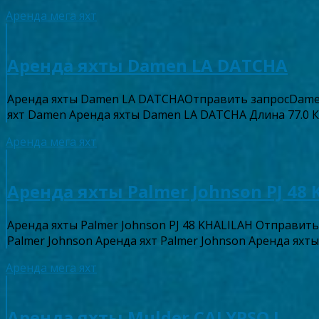
Аренда мега яхт
Аренда яхты Damen LA DATCHA
Аренда яхты Damen LA DATCHAОтправить запросDame
яхт Damen Аренда яхты Damen LA DATCHA Длина 77.0
Аренда мега яхт
Аренда яхты Palmer Johnson PJ 48
Аренда яхты Palmer Johnson PJ 48 KHALILAH Отправи
Palmer Johnson Аренда яхт Palmer Johnson Аренда яхт
Аренда мега яхт
Аренда яхты Mulder CALYPSO I