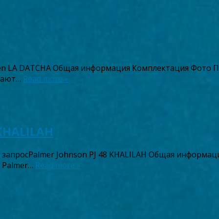
n LA DATCHA Общая информация Комплектация Фото Пл
 Кают…
Read more »
 KHALILAH
ть запросPalmer Johnson PJ 48 KHALILAH Общая информа
ы Palmer…
Read more »