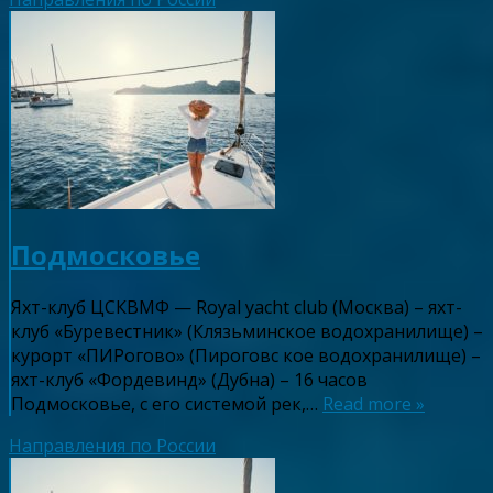
Подмосковье
Яхт-клуб ЦСКВМФ — Royal yacht club (Москва) – яхт-
клуб «Буревестник» (Клязьминское водохранилище) –
курорт «ПИРогово» (Пироговс кое водохранилище) –
яхт-клуб «Фордевинд» (Дубна) – 16 часов
Подмосковье, с его системой рек,…
Read more »
Направления по России