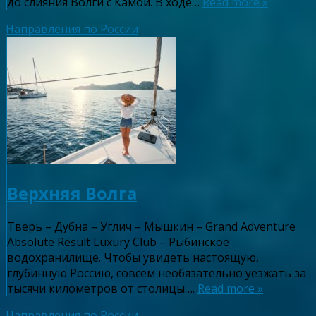
до слияния Волги с Камой. В ходе…
Read more »
Направления по России
Верхняя Волга
Тверь – Дубна – Углич – Мышкин – Grand Adventure
Absolute Result Luxury Club – Рыбинское
водохранилище. Чтобы увидеть настоящую,
глубинную Россию, совсем необязательно уезжать за
тысячи километров от столицы….
Read more »
Направления по России