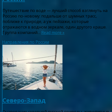
Путешествие по воде — лучший способ взглянуть на
Россию по-новому: подальше от шумных трасс,
поближе к природе, а уж пейзажи, которые
отражаются в водном зеркале, один другого краше.
Группа компаний…
Read more »
Направления по России
Северо-Запад
Очарование северной русской природы, живописные