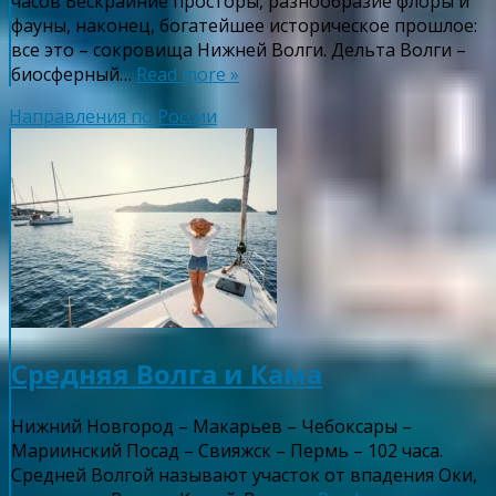
часов Бескрайние просторы, разнообразие флоры и
фауны, наконец, богатейшее историческое прошлое:
все это – сокровища Нижней Волги. Дельта Волги –
биосферный…
Read more »
Направления по России
Средняя Волга и Кама
Нижний Новгород – Макарьев – Чебоксары –
Мариинский Посад – Свияжск – Пермь – 102 часа.
Средней Волгой называют участок от впадения Оки,