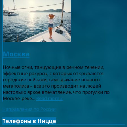
Москва
Ночные огни, танцующие в речном течении,
эффектные ракурсы, с которых открываются
городские пейзажи, само дыхание ночного
мегаполиса – всё это производит на людей
настолько яркое впечатление, что прогулки по
Москве-реке…
Read more »
Направления по России
Телефоны в Ницце