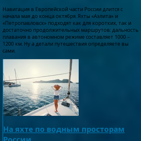
Навигация в Европейской части России длится с
начала мая до конца октября. Яхты «Аэлита» и
«Петропавловск» подходят как для коротких, так и
достаточно продолжительных маршрутов: дальность
плавания в автономном режиме составляет 1000 –
1200 км. Ну а детали путешествия определяете вы
сами.
На яхте по водным просторам
России