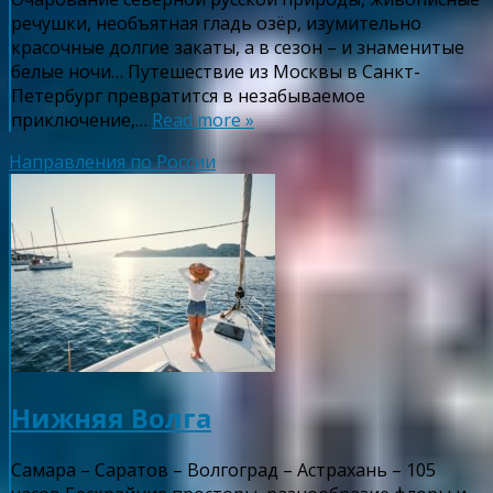
речушки, необъятная гладь озёр, изумительно
красочные долгие закаты, а в сезон – и знаменитые
белые ночи… Путешествие из Москвы в Санкт-
Петербург превратится в незабываемое
приключение,…
Read more »
Направления по России
Нижняя Волга
Самара – Саратов – Волгоград – Астрахань – 105