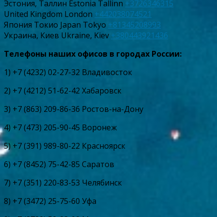
Эстония, Таллин Estonia Tallinn
+3726346315
United Kingdom London
+442038074521
Япония Токио Japan Tokyo
+81345208993
Украина, Киев Ukraine, Kiev
+380443921436
Телефоны наших офисов в городах России:
1) +7 (4232) 02-27-32 Владивосток
2) +7 (4212) 51-62-42 Хабаровск
3) +7 (863) 209-86-36 Ростов-на-Дону
4) +7 (473) 205-90-45 Воронеж
5) +7 (391) 989-80-22 Красноярск
6) +7 (8452) 75-42-85 Саратов
7) +7 (351) 220-83-53 Челябинск
8) +7 (3472) 25-75-60 Уфа