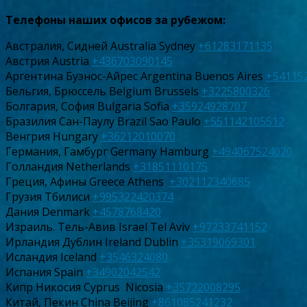
Телефоны наших офисов за рубежом:
Австралия, Сидней Australia Sydney
+61283171135
Австрия Austria
+436703090145
Аргентина Буэнос-Айрес Argentina Buenos Aires
+54115
Бельгия, Брюссель Belgium Brussels
+3225800326
Болгария, София Bulgaria Sofia
+35924928707
Бразилия Сан-Паулу Brazil Sao Paulo
+551142105512
Венгрия Hungary
+36212010070
Германия, Гамбург Germany Hamburg
+494067524020
Голландия Netherlands
+31851110175
Греция, Афины Greece Athens
+302112340685
Грузия Тбилиси
+995322420374
Дания Denmark
+4578768420
Израиль. Тель-Авив Israel Tel Aviv
+97233741152
Ирландия Дублин Ireland Dublin
+35319069301
Исландия Iceland
+3546324080
Испания Spain
+34902042542
Кипр Никосия Cyprus Nicosia
+35722008295
Китай, Пекин China Beijing
+861085241232