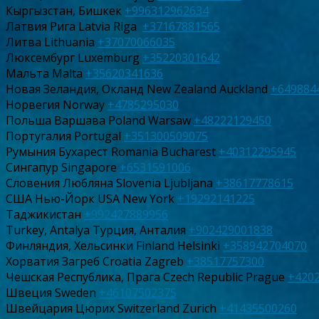
Кыргызстан, Бишкек
+996312962634
Латвия Рига Latvia Riga
+37167881565
Литва Lithuania
+37070066035
Люксембург Luxemburg
+35220301642
Мальта Malta
+35620341636
Новая Зеландия, Окланд New Zealand Auckland
+649884
Норвегия Norway
+4785295030
Польша Варшава Poland Warsaw
+48222129450
Португалия Portugal
+351300509075
Румыния Бухарест Romania Bucharest
+40312295945
Сингапур Singapore
+6531591006
Словения Любляна Slovenia Ljubljana
+38617778615
США Нью-Йорк USA New York
+19292141225
Таджикистан
+992427889956
Turkey, Antalya Турция, Анталия
+902429001838
Финляндия, Хельсинки Finland Helsinki
+358942704070
Хорватия Загреб Croatia Zagreb
+38517757300
Чешская Республика, Прага Czech Republic Prague
+420
Швеция Sweden
+46107502375
Швейцария Цюрих Switzerland Zurich
+41435500260