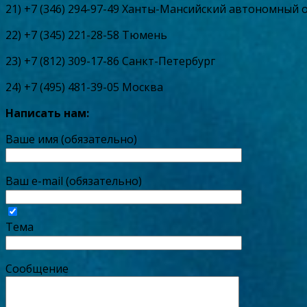
21) +7 (346) 294-97-49 Ханты-Мансийский автономный 
22) +7 (345) 221-28-58 Тюмень
23) +7 (812) 309-17-86 Санкт-Петербург
24) +7 (495) 481-39-05 Москва
Написать нам:
Ваше имя (обязательно)
Ваш e-mail (обязательно)
Тема
Сообщение