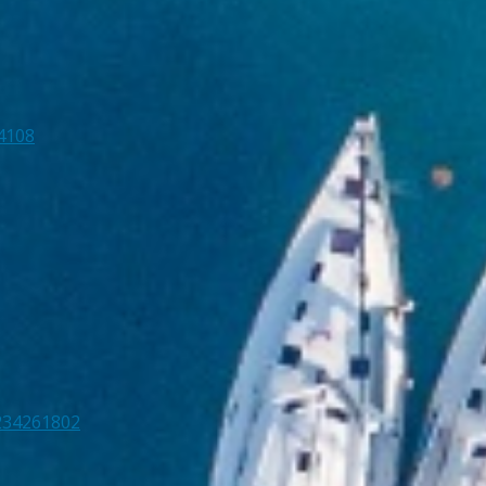
4108
234261802