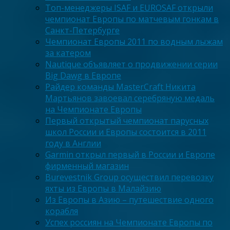
Топ-менеджеры ISAF и EUROSAF открыли
чемпионат Европы по матчевым гонкам в
Санкт-Петербурге
Чемпионат Европы 2011 по водным лыжам
за катером
Nautique объявляет о продвижении серии
Big Dawg в Европе
Райдер команды MasterCraft Никита
Мартьянов завоевал серебряную медаль
на Чемпионате Европы
Первый открытый чемпионат парусных
школ России и Европы состоится в 2011
году в Англии
Garmin открыл первый в России и Европе
фирменный магазин
Burevestnik Group осуществил перевозку
яхты из Европы в Малайзию
Из Европы в Азию – путешествие одного
корабля
Успех россиян на Чемпионате Европы по