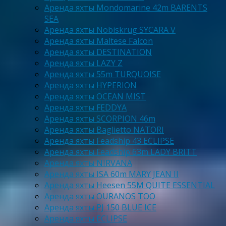
Аренда яхты Mondomarine 42m BARENTS
SEA
Аренда яхты Nobiskrug SYCARA V
Аренда яхты Maltese Falcon
Аренда яхты DESTINATION
Аренда яхты LAZY Z
Аренда яхты 55m TURQUOISE
Аренда яхты HYPERION
Аренда яхты OCEAN MIST
Аренда яхты FEDDYA
Аренда яхты SCORPION 46m
Аренда яхты Baglietto NATORI
Аренда яхты Feadship 43 ECLIPSE
Аренда яхты Feadship 63m LADY BRITT
Аренда яхты NIRVANA
Аренда яхты ISA 60m MARY JEAN II
Аренда яхты Heesen 55M QUITE ESSENTIAL
Аренда яхты OURANOS TOO
Аренда яхты PJ 150 BLUE ICE
Аренда яхты ECLIPSE