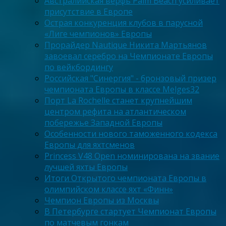
Австралийская верфь Palm Beach усиливает
присутствие в Европе
Острая конкуренция клубов в парусной
«Лиге чемпионов» Европы
Прорайдер Nautique Никита Мартьянов
завоевал серебро на Чемпионате Европы
по вейкбордингу
Российская "Синергия" - бронзовый призер
чемпионата Европы в классе Melges32
Порт La Rochelle станет крупнейшим
центром рефита на атлантическом
побережье Западной Европы
Особенности нового таможенного кодекса
Европы для яхтсменов
Princess V48 Open номинирована на звание
лучшей яхты Европы
Итоги Открытого чемпионата Европы в
олимпийском классе яхт «Финн»
Чемпион Европы из Москвы
В Петербурге стартует Чемпионат Европы
по матчевым гонкам