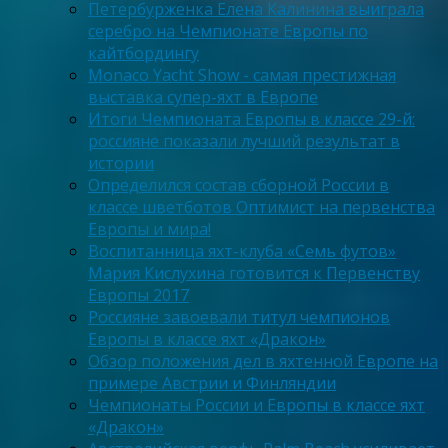
Петербурженка Елена Калинина выиграла
серебро на Чемпионате Европы по
кайтбордингу
Monaco Yacht Show - самая престижная
выставка супер-яхт в Европе
Итоги Чемпионата Европы в классе 29-й:
россияне показали лучший результат в
истории
Определился состав сборной России в
классе шветботов Оптимист на первенства
Европы и мира!
Воспитанница яхт-клуба «Семь футов»
Мария Кислухина готовится к Первенству
Европы 2017
Россияне завоевали титул чемпионов
Европы в классе яхт «Дракон»
Обзор положения дел в яхтенной Европе на
примере Австрии и Финляндии
Чемпионаты России и Европы в классе яхт
«Дракон»