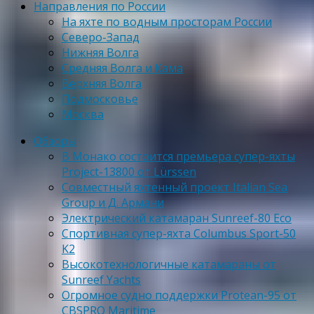
Направления по России
На яхте по водным просторам России
Северо-Запад
Нижняя Волга
Средняя Волга и Кама
Верхняя Волга
Подмосковье
Москва
Обзоры
В Монако состоится премьера супер-яхты
Project-13800 от Lürssen
Совместный яхтенный проект Italian Sea
Group и Д. Армани
Электрический катамаран Sunreef-80 Eco
Спортивная супер-яхта Columbus Sport-50
K2
Высокотехнологичные катамараны от
Sunreef Yachts
Огромное судно поддержки Protean-95 от
CBSPRO Maritime