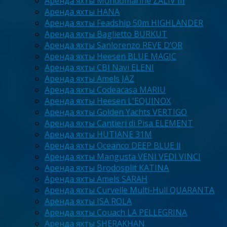
Аренда яхты Mondomarine ZALIV III
Аренда яхты HANA
Аренда яхты Feadship 50m HIGHLANDER
Аренда яхты Baglietto BURKUT
Аренда яхты Sanlorenzo REVE D’OR
Аренда яхты Heesen BLUE MAGIC
Аренда яхты CBI Navi ELENI
Аренда яхты Amels JAZ
Аренда яхты Codeacasa MARIU
Аренда яхты Heesen L'EQUINOX
Аренда яхты Golden Yachts VERTIGO
Аренда яхты Cantieri di Pisa ELEMENT
Аренда яхты HUTIANE 31M
Аренда яхты Oceanco DEEP BLUE ll
Аренда яхты Mangusta VENI VEDI VINCI
Аренда яхты Brodosplit KATINA
Аренда яхты Amels SARAH
Аренда яхты Curvelle Multi-Hull QUARANTA
Аренда яхты ISA ROLA
Аренда яхты Couach LA PELLEGRINA
Аренда яхты SHERAKHAN