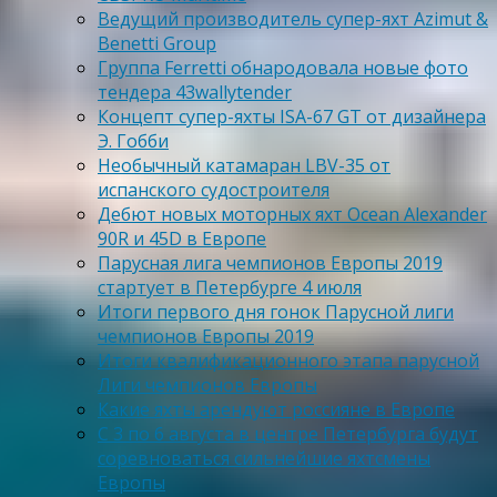
Ведущий производитель супер-яхт Azimut &
Benetti Group
Группа Ferretti обнародовала новые фото
тендера 43wallytender
Концепт супер-яхты ISA-67 GT от дизайнера
Э. Гобби
Необычный катамаран LBV-35 от
испанского судостроителя
Дебют новых моторных яхт Ocean Alexander
90R и 45D в Европе
Парусная лига чемпионов Европы 2019
стартует в Петербурге 4 июля
Итоги первого дня гонок Парусной лиги
чемпионов Европы 2019
Итоги квалификационного этапа парусной
Лиги чемпионов Европы
Какие яхты арендуют россияне в Европе
С 3 по 6 августа в центре Петербурга будут
соревноваться сильнейшие яхтсмены
Европы