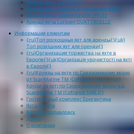
Аренда яхты VALQUEST
Аренда яхты Abeking & Rasmussen VERA
Аренда яхты Custom SEVEN SPICES
Аренда яхты Lurssen QUATTROELLE
Информация клиентам
{:ru}Топ роскошных яхт для аренды{:}{:uk}
Топ розкішних яхт для оренди{:}
{:ru}Организация торжества на яхте в
Европе{:}{:uk}Організація урочистості на яхті
в Європі{:}
{:ru}Круизы на яхте по Средиземному морю
от ScanMarine TM (Cofrance SARL){:}{:uk}
Круїзи на яхті по Середземному морю від
ScanMarine TM (Cofrance SARL){:}
Гостиничный комплекс Бригантина
Яхта Аэлита
Яхта Петропавловск
Услуги
О компании