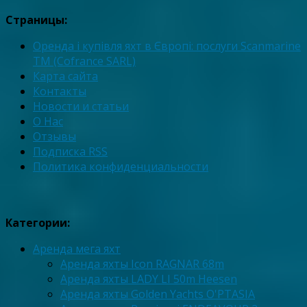
Страницы:
Оренда і купівля яхт в Європі: послуги Scanmarine
TM (Cofrance SARL)
Карта сайта
Контакты
Новости и статьи
О Нас
Отзывы
Подписка RSS
Политика конфиденциальности
Категории:
Аренда мега яхт
Аренда яхты Icon RAGNAR 68m
Аренда яхты LADY LI 50m Heesen
Аренда яхты Golden Yachts O'PTASIA