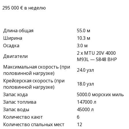
295 000 € в неделю
Длина общая
55.0 м
Ширина
10.3 м
Осадка
3.0 м
2 x MTU 20V 4000
Двигатели
M93L — 5848 BHP
Максимальная скорость (при
24.0 узл
половинной нагрузке)
Крейсерская скорость (при
18.0 узл
половинной нагрузке)
Запас хода
5000.0 морских миль
Запас топлива
147000 л
Запас воды
45000 л
Количество кают
6
Количество спальных мест
12