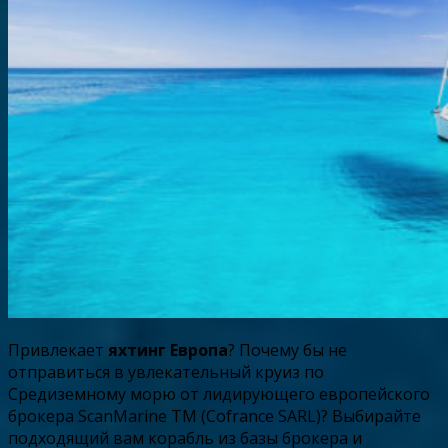
Привлекает
яхтинг Европа
? Почему бы не
отправиться в увлекательный круиз по
Средиземному морю от лидирующего европейского
брокера ScanMarine TM (Cofrance SARL)? Выбирайте
подходящий вам корабль из базы брокера и