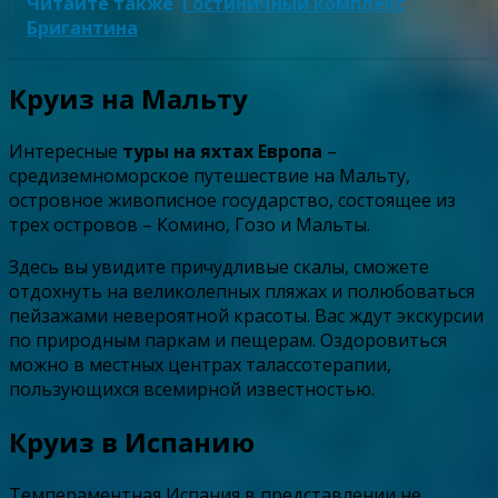
Читайте также
Гостиничный комплекс
Бригантина
Круиз на Мальту
Интересные
туры на яхтах Европа
–
средиземноморское путешествие на Мальту,
островное живописное государство, состоящее из
трех островов – Комино, Гозо и Мальты.
Здесь вы увидите причудливые скалы, сможете
отдохнуть на великолепных пляжах и полюбоваться
пейзажами невероятной красоты. Вас ждут экскурсии
по природным паркам и пещерам. Оздоровиться
можно в местных центрах талассотерапии,
пользующихся всемирной известностью.
Круиз в Испанию
Темпераментная Испания в представлении не