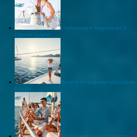
{:ru}Аренда и покупка яхт в
Европе: услуги…
На яхте по водным просторам
России
{:ru}Организация торжества