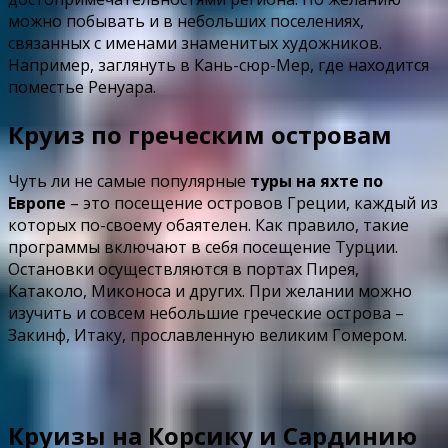
можно побывать и в небольших поселениях,
связанных с именами знаменитых художников.
Например, заглянуть в Кань-сюр-Мер, где находится
поместье Ренуара.
Круиз по греческим островам
Чуть ли не самые популярные
туры на яхте по
Европе
– это посещение островов Греции, каждый из
которых по-своему обаятелен. Как правило, такие
программы включают в себя посещение Турции.
Остановки осуществляются в портах Пирея,
Катаколо, Миконоса и других. При желании можно
изучить и совсем небольшие греческие острова –
Закинф, Итаку, прославленную великим Гомером.
Круизы на Корсику и Сардинию