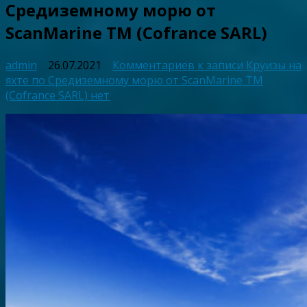
Средиземному морю от
ScanMarine TM (Cofrance SARL)
admin
26.07.2021
Комментариев
к записи Круизы на
яхте по Средиземному морю от ScanMarine TM
(Cofrance SARL)
нет