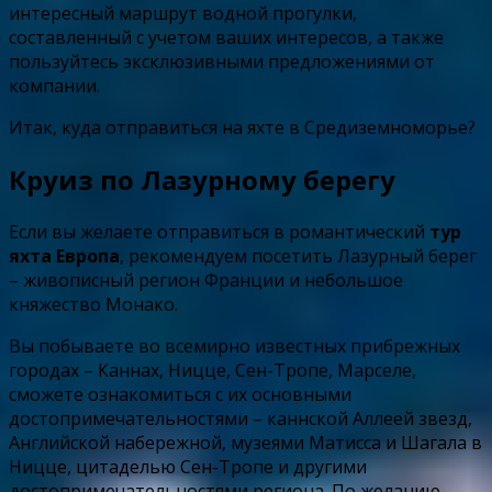
интересный маршрут водной прогулки,
составленный с учетом ваших интересов, а также
пользуйтесь эксклюзивными предложениями от
компании.
Итак, куда отправиться на яхте в Средиземноморье?
Круиз по Лазурному берегу
Если вы желаете отправиться в романтический
тур
яхта Европа
, рекомендуем посетить Лазурный берег
– живописный регион Франции и небольшое
княжество Монако.
Вы побываете во всемирно известных прибрежных
городах – Каннах, Ницце, Сен-Тропе, Марселе,
сможете ознакомиться с их основными
достопримечательностями – каннской Аллеей звезд,
Английской набережной, музеями Матисса и Шагала в
Ницце, цитаделью Сен-Тропе и другими
достопримечательностями региона. По желанию