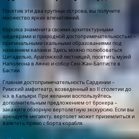
Посетив эти два крупных острова, вы получите
множество ярких впечатлений.
Корсика знаменита своими архитектурными
шедеврами и природной достопримечательностью –
оригинальными скальными образованиями под
названием каланки. Здесь можно полюбоваться
Цитаделью, Арагонской лестницей, посетить музей
Наполеона в Аяччо и собор Сен-Жан-Баптисте в
Бастии.
Главная достопримечательность Сардинии –
Римский амфитеатр, возведенный во II столетии до
н.э. в Кальяри. При желании воспользуйтесь
дополнительным предложением от брокера –
закажите обзорную вертолетную экскурсию. Если вы
арендуете мегаяхту, вертолет может приземлиться и
взлететь прямо с борта корабля.