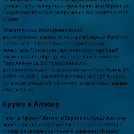
нуждается. Запланировав
туры на яхтах в Европе
по
Средиземному морю, непременно побывайте в этой
стране.
Обязательны к посещению такие
достопримечательности, как храм Саграда Фамилия
и парк Гуэль в Барселоне, бенедиктинский
монастырь Монсеррат, архитектурно-парковый
ансамбль Альгамбра, развлекательный комплекс
Парк Авентура. Воспользовавшись
дополнительными предложениями от ScanMarine TM
(Cofrance SARL), закажите доставку на борт лучших
испанских угощений, например, знаменитых паэльи
или гаспаччо.
Круиз в Алжир
Тянет в Африку?
Яхтинг в Европе
по Средиземному
морю нередко подразумевает посещение Алжира –
страны на севере континента, знаменитой своей