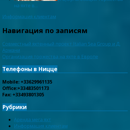
на яхте в…
Информация клиентам
Навигация по записям
Совместный яхтенный проект Italian Sea Group и Д.
Армани
Организация торжества на яхте в Европе
Телефоны в Ницце
Mobile: +33629961135
Office:+33483501173
Fax: +33493801305
Рубрики
Аренда мега яхт
Информация клиентам