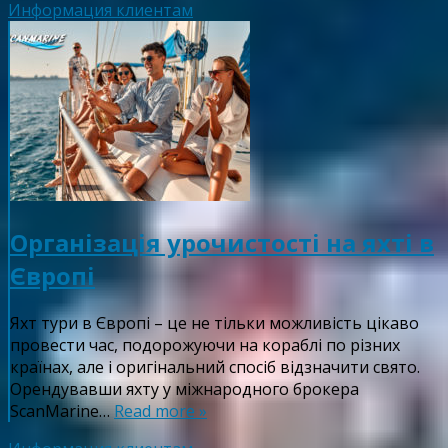
Информация клиентам
Організація урочистості на яхті в
Європі
Яхт тури в Європі – це не тільки можливість цікаво
провести час, подорожуючи на кораблі по різних
країнах, але і оригінальний спосіб відзначити свято.
Орендувавши яхту у міжнародного брокера
ScanMarine…
Read more »