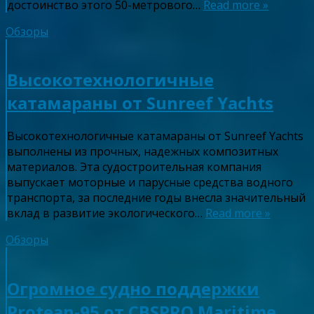
достоинство этого 50-метрового…
Read more »
Обзоры
Высокотехнологичные
катамараны от Sunreef Yachts
Высокотехнологичные катамараны от Sunreef Yachts
выполнены из прочных, надежных композитных
материалов. Эта судостроительная компания
выпускает моторные и парусные средства водного
транспорта, за последние годы внесла значительный
вклад в развитие экологического…
Read more »
Обзоры
Огромное судно поддержки
Protean-95 от CBSPRO Maritime