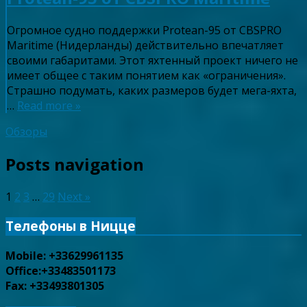
Огромное судно поддержки Protean-95 от CBSPRO
Maritime (Нидерланды) действительно впечатляет
своими габаритами. Этот яхтенный проект ничего не
имеет общее с таким понятием как «ограничения».
Страшно подумать, каких размеров будет мега-яхта,
…
Read more »
Обзоры
Posts navigation
1
2
3
…
29
Next »
Телефоны в Ницце
Mobile: +33629961135
Office:+33483501173
Fax: +33493801305