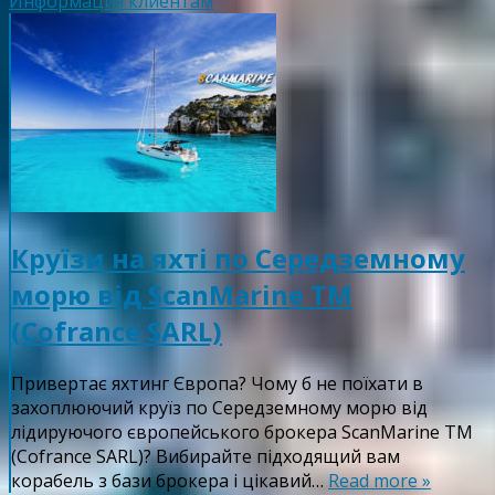
Информация клиентам
Круїзи на яхті по Середземному
морю від ScanMarine TM
(Cofrance SARL)
Привертає яхтинг Європа? Чому б не поїхати в
захоплюючий круїз по Середземному морю від
лідируючого європейського брокера ScanMarine TM
(Cofrance SARL)? Вибирайте підходящий вам
корабель з бази брокера і цікавий…
Read more »