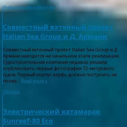
Информация клиентам
Совместный яхтенный проект
Italian Sea Group и Д. Армани
Совместный яхтенный проект Italian Sea Group и Д.
Армани находится на начальном этапе реализации.
Судостроительная компания недавно решила
опубликовать первые фотографии 72-метрового
судна. Первый корпус верфь должна построить не
позже…
Read more »
Обзоры
Электрический катамаран
Sunreef-80 Eco