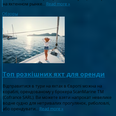
на яхтенном рынке…
Read more »
Обзоры
Топ розкішних яхт для оренди
Відправитися в тури на яхтах в Європі можна на
кораблі, орендованому у брокера ScanMarine TM
(Cofrance SARL). Ви можете взяти напрокат невелике
водне судно для нетривалих прогулянок, риболовлі,
або орендувати…
Read more »