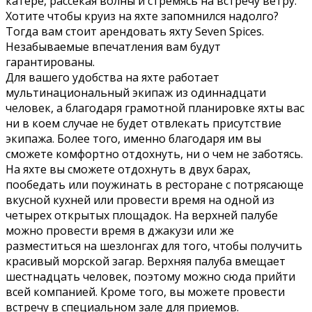
катере, рассекая волны и стремясь на встречу ветру.
Хотите чтобы круиз на яхте запомнился надолго?
Тогда вам стоит арендовать яхту Seven Spices.
Незабываемые впечатления вам будут
гарантированы.
Для вашего удобства на яхте работает
мультинациональный экипаж из одиннадцати
человек, а благодаря грамотной планировке яхты вас
ни в коем случае не будет отвлекать присутствие
экипажа. Более того, именно благодаря им вы
сможете комфортно отдохнуть, ни о чем не заботясь.
На яхте вы сможете отдохнуть в двух барах,
пообедать или поужинать в ресторане с потрясающе
вкусной кухней или провести время на одной из
четырех открытых площадок. На верхней палубе
можно провести время в джакузи или же
разместиться на шезлонгах для того, чтобы получить
красивый морской загар. Верхняя палуба вмещает
шестнадцать человек, поэтому можно сюда прийти
всей компанией. Кроме того, вы можете провести
встречу в специальном зале для приемов.