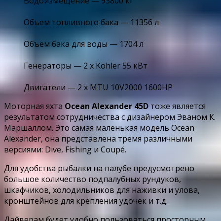
Водоизмещение — 93800 кг
Объем топливного бака — 11356 л
Объем бака для воды — 1704 л
Генераторы — 2 х Kohler 55 кВт
Двигатели — 2 х MTU 10V2000 1600HP
Моторная яхта
Ocean Alexander 45D
тоже является
результатом сотрудничества с дизайнером Эваном К.
Маршаллом. Это самая маленькая модель Ocean
Alexander, она представлена ​​тремя различными
версиями: Dive, Fishing и Coupé.
Для удобства рыбалки на палубе предусмотрено
большое количество подпалубных рундуков,
шкафчиков, холодильников для наживки и улова,
кронштейнов для крепления удочек и т.д.
Дайверам будет удобно пользоваться просторным