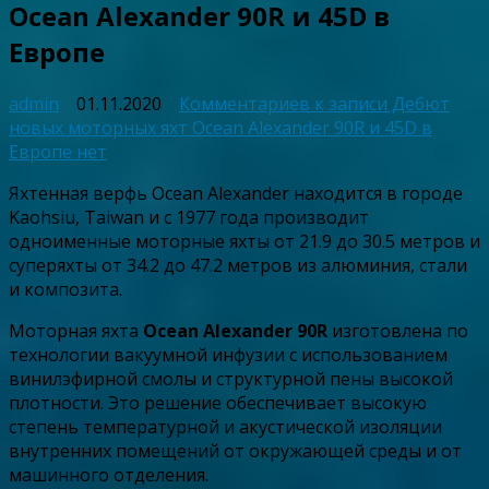
Ocean Alexander 90R и 45D в
Европе
admin
01.11.2020
Комментариев
к записи Дебют
новых моторных яхт Ocean Alexander 90R и 45D в
Европе
нет
Яхтенная верфь Ocean Alexander находится в городе
Kaohsiu, Taiwan и с 1977 года производит
одноименные моторные яхты от 21.9 до 30.5 метров и
суперяхты от 34.2 до 47.2 метров из алюминия, стали
и композита.
Моторная яхта
Ocean Alexander 90R
изготовлена по
технологии вакуумной инфузии с использованием
винилэфирной смолы и структурной пены высокой
плотности. Это решение обеспечивает высокую
степень температурной и акустической изоляции
внутренних помещений от окружающей среды и от
машинного отделения.