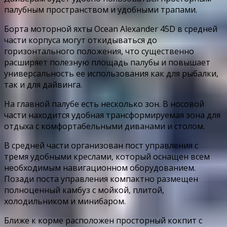
палубным пространством и удобными трапами.
Борта моторной яхты Ocean Alexander 45D в средней
части корпуса могут откидываться до
горизонтального положения, что существенно
расширяет полезную площадь палубы и повышает
универсальность ее использования как для рыбалки,
так и для дайвинга.
На главной палубе есть несколько зон. В носовой
части находится удобная трансформируемая зона для
отдыха с комфортабельными диванами и столом.
В средней части организован пост управления с
тремя удобными креслами, который оснащен всем
необходимым навигационном оборудованием.
Позади поста управления компактно размещен
полноценный камбуз с мойкой, плитой,
холодильником и минибаром.
Ближе к корме расположен просторный кокпит с