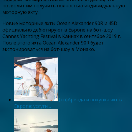
позволит им получить полностью индивидуальную
моторную яхту.
Новые моторные яхты Ocean Alexander 90R и 45D
официально дебютируют в Европе на бот-шоу
Cannes Yachting Festival в Каннах в сентябре 2019 г.
После этого яхта Ocean Alexander 90R будет
экспонироваться на бот-шоу в Монако.
{:ru}Аренда и покупка яхт в
Европе: услуги…