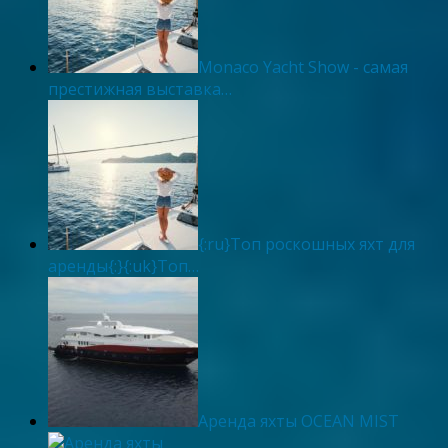
Monaco Yacht Show - самая
престижная выставка…
{:ru}Топ роскошных яхт для
аренды{:}{:uk}Топ…
Аренда яхты OCEAN MIST