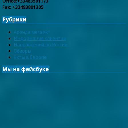
Office:+33483501173
Fax: +33493801305
Рубрики
Аренда мега яхт
Информация клиентам
Направления по России
Обзоры
Яхты в Европе
Мы на фейсбуке