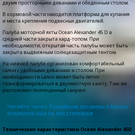
двумя просторными диванами и обеденным столом.
В кормовой части находится платформа для купания
и места крепления подвесных двигателей.
Палуба моторной яхты Ocean Alexander 45 D в
средней части закрыта хард-топом. При
необходимости, открытая часть палубы может быть
закрыта выдвижным солнцезащитным тентом.
На нижней палубе организован комфортабельный
салон с удобными диванами и столом. При
необходимости салон может быть легко
трансформироваться в двухместную каюту. Там-же
расположен полноценный санузел.
Читайте также
Российские яхтсмены в Европе
поднялись еще на две ступеньки
Технические характеристики Ocean Alexander 45D